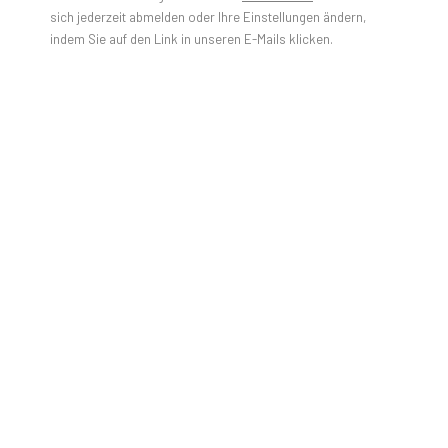
JULIEN JACA - BLOSSOM OF A
sich jederzeit abmelden oder Ihre Einstellungen ändern,
LOST WORLD
indem Sie auf den Link in unseren E-Mails klicken.