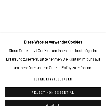
JULIEN JACA - BLOSSOM OF A LOST WORLD
ÜBERSICHT
WERKE
AUSSTELLUNGSANSICHTEN
PUBLIKATIONEN
PROGRAMM
Diese Website verwendet Cookies
KÜNSTLER*IN
Diese Seite nutzt Cookies um Ihnen eine bestmögliche
Erfahrung zu liefern. Bitte nehmen Sie Kontakt mit uns auf
JULIEN JACA
um mehr über unsere Cookie Policy zu erfahren.
COOKIE EINSTELLUNGEN
REJECT NON ESSENTIAL
Impressum // Pulpo Gallery Gmbh // Geschäftsführer: Katherina
Zeifang, Nico Zeifang // Obermarkt 51, 82418 Murnau am
ACCEPT