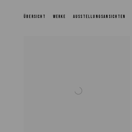
JULIEN JACA - BLOSSOM OF A L
ÜBERSICHT
WERKE
AUSSTELLUNGSANSICHTEN