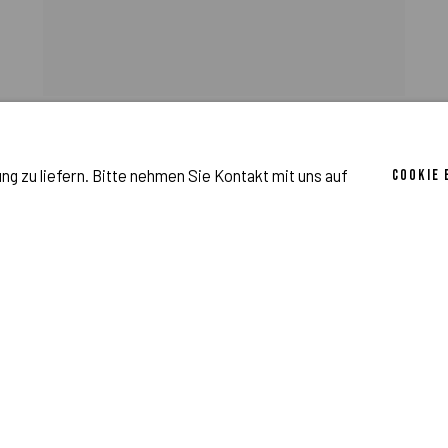
,
JULIEN JACA
ISABELLE'S TULIP
,
2024
g zu liefern. Bitte nehmen Sie Kontakt mit uns auf
COOKIE
ANFRAGEN