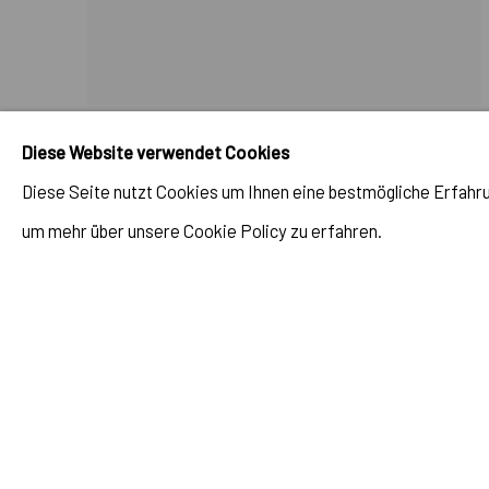
JULIEN JACA
,
CY'S MOONFLOWER
,
2024
Diese Website verwendet Cookies
Diese Seite nutzt Cookies um Ihnen eine bestmögliche Erfahrun
ANFRAGEN
um mehr über unsere Cookie Policy zu erfahren.