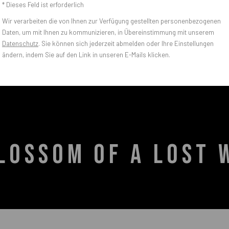
* Dieses Feld ist erforderlich
Wir verarbeiten die von Ihnen zur Verfügung gestellten personenbezogenen
Daten, um mit Ihnen zu kommunizieren, in Übereinstimmung mit unserem
Datenschutz
. Sie können sich jederzeit abmelden oder Ihre Einstellungen
ändern, indem Sie auf den Link in unseren E-Mails klicken.
BLOSSOM OF A LOST