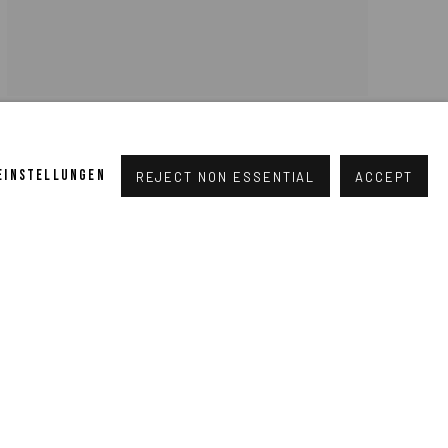
,
JULIEN JACA
LILOO'S ROSE
,
2024
 EINSTELLUNGEN
REJECT NON ESSENTIAL
ACCEPT
ANFRAGEN