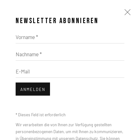
NEWSLETTER ABONNIEREN
Vorname *
Nachname *
E-Mail
ANMELDEN
* Dieses Feld ist erforderlich
Wir verarbeiten die von Ihnen zur Verfügung gestellten
personenbezogenen Daten, um mit Ihnen zu kommunizieren,
in Übereinstimmung mit unserem
Datenschutz
. Sie können