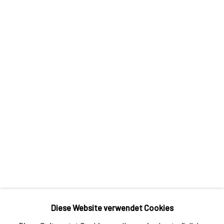
maintaining a deliberate
distance from both the
(self-)artist and the artwork.
This approach is intertwined
with fragmentation, a series
of distinct perspectives that
observe and document the
creative processes and their
assimilation into the
surrounding context.
Diese Website verwendet Cookies