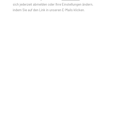
Jorge Galindo - Postcard Paintings
sich jederzeit abmelden oder Ihre Einstellungen ändern,
indem Sie auf den Link in unseren E-Mails klicken.
KURZBIO
Jorge Galindo - Short Bio
AUSSTELLUNGEN & SAMMLUNGEN
Jorge Galindo - Selected Exhibitions
Jorge Galindo - Group Exhibitions
Jorge Galindo - Museum & Foundation Collections
FOTOS
Jorge Galindo: Braojos
Jorge Galindo: Confesiones De Una Musica Pintada