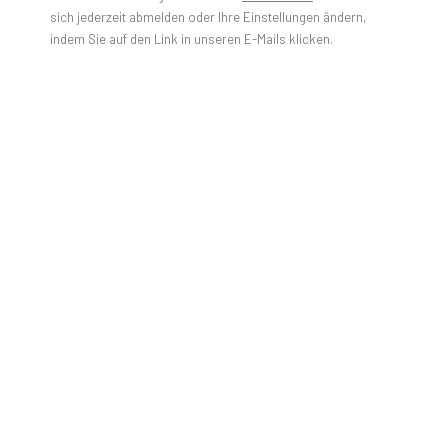
JULIEN JACA - BLOSSOM OF A
sich jederzeit abmelden oder Ihre Einstellungen ändern,
LOST WORLD
indem Sie auf den Link in unseren E-Mails klicken.