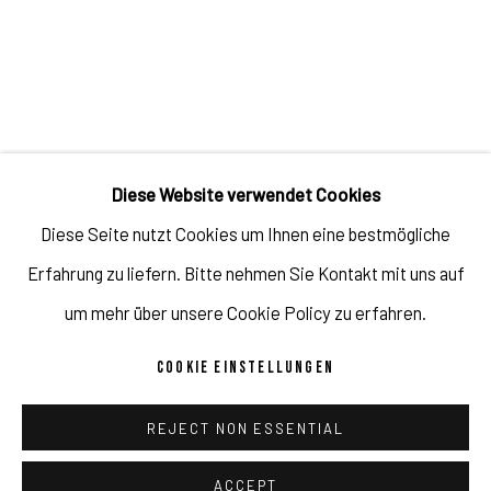
JULIEN JACA - BLOSSOM OF A LOST WORLD
ÜBERSICHT
WERKE
AUSSTELLUNGSANSICHTEN
PUBLIKATIONEN
PROGRAMM
Diese Website verwendet Cookies
KÜNSTLER*IN
Diese Seite nutzt Cookies um Ihnen eine bestmögliche
Erfahrung zu liefern. Bitte nehmen Sie Kontakt mit uns auf
JULIEN JACA
um mehr über unsere Cookie Policy zu erfahren.
COOKIE EINSTELLUNGEN
REJECT NON ESSENTIAL
Impressum // Pulpo Gallery Gmbh // Geschäftsführer: Katherina
Zeifang, Nico Zeifang // Obermarkt 51, 82418 Murnau am
ACCEPT