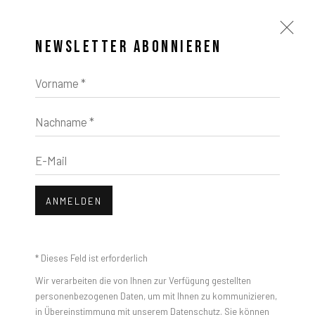
NEWSLETTER ABONNIEREN
Vorname *
Nachname *
E-Mail
ANMELDEN
* Dieses Feld ist erforderlich
Wir verarbeiten die von Ihnen zur Verfügung gestellten
personenbezogenen Daten, um mit Ihnen zu kommunizieren,
JAVIER MARTIN: LIGHTS
in Übereinstimmung mit unserem
Datenschutz
. Sie können