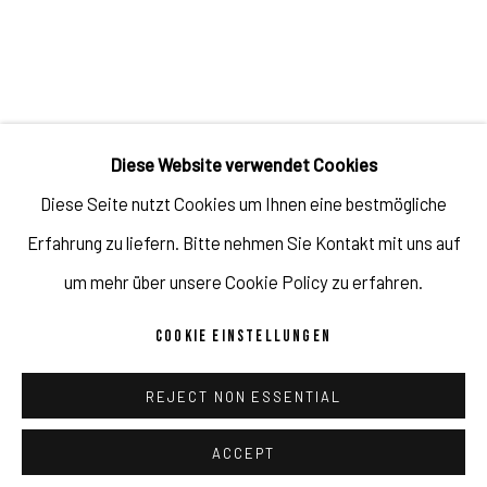
JAVIER MARTIN: LIGHTS APPROPRIATION
ÜBERSICHT
WERKE
AUSSTELLUNGSANSICHTEN
Diese Website verwendet Cookies
KÜNSTLER*IN
Diese Seite nutzt Cookies um Ihnen eine bestmögliche
JAVIER MARTIN
Erfahrung zu liefern. Bitte nehmen Sie Kontakt mit uns auf
um mehr über unsere Cookie Policy zu erfahren.
COOKIE EINSTELLUNGEN
Impressum // Pulpo Gallery Gmbh // Geschäftsführer: Katherina
REJECT NON ESSENTIAL
Zeifang, Nico Zeifang // Obermarkt 51, 82418 Murnau am
ACCEPT
Staffelsee, Germany //
info@pulpogallery.com
// USt-ID:
TEILEN