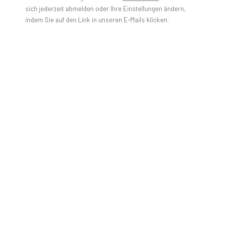
sich jederzeit abmelden oder Ihre Einstellungen ändern,
APPROPRIATION
indem Sie auf den Link in unseren E-Mails klicken.
Open a larger version of the foll