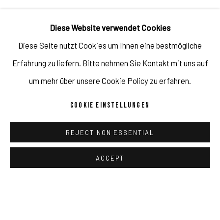
geboren aus der Gischt des
Meeres und dorthin geweht
Diese Website verwendet Cookies
von den Winden Zephyr und
Diese Seite nutzt Cookies um Ihnen eine bestmögliche
Erfahrung zu liefern. Bitte nehmen Sie Kontakt mit uns auf
vielleicht Aura. Die Göttin
um mehr über unsere Cookie Policy zu erfahren.
steht auf einer riesigen
Jakobsmuschel, so rein und
COOKIE EINSTELLUNGEN
vollkommen wie eine Perle. -
REJECT NON ESSENTIAL
Uffizien-Galerien
ACCEPT
Schöne blonde Wellen, ein anmutiger Frauenakt und eine
mythische Muschelschale - Mitte der 1480er Jahre