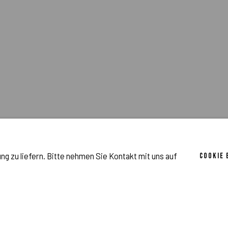
g zu liefern. Bitte nehmen Sie Kontakt mit uns auf
COOKIE
THE (RE)BIRTH OF VENUS - CURATORIAL
STATEMENT
AUG 4, 2021