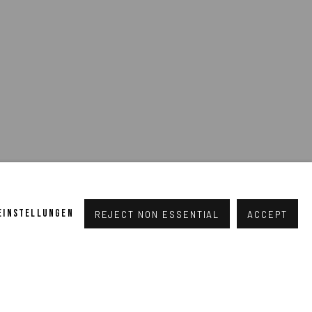
 EINSTELLUNGEN
REJECT NON ESSENTIAL
ACCEPT
GUILLERMO LORCA ON EL NACIMIENTO DE
VENUS
JUN 8, 2021