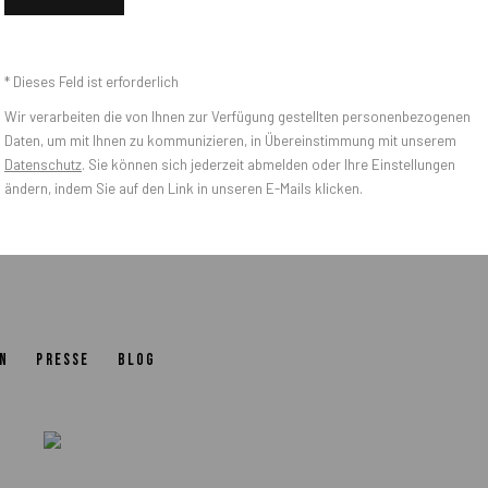
* Dieses Feld ist erforderlich
Wir verarbeiten die von Ihnen zur Verfügung gestellten personenbezogenen
Daten, um mit Ihnen zu kommunizieren, in Übereinstimmung mit unserem
CA
Datenschutz
. Sie können sich jederzeit abmelden oder Ihre Einstellungen
ändern, indem Sie auf den Link in unseren E-Mails klicken.
N
PRESSE
BLOG