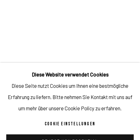
1997 schloss sie ihr Studium an der Akademie der Schönen
Künste in Warschau, Polen, mit einem Diplom in Design ab.
AUSGEW
Ä
HLTE
EINZEL
AUSSTELLUNGEN
2022
The Outline
,
PULPO GALLERY
,
Murnau am Staffelsee,
Deutschland
Diese Website verwendet Cookies
Diese Seite nutzt Cookies um Ihnen eine bestmögliche
2021
Erfahrung zu liefern. Bitte nehmen Sie Kontakt mit uns auf
Agnes
Grochulska
– Archetypes, Virginia Museum of
um mehr über unsere Cookie Policy zu erfahren.
Contemporary Art, Virginia Beach,
USA
COOKIE EINSTELLUNGEN
2019