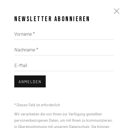
NEWSLETTER ABONNIEREN
Vorname *
Nachname *
E-Mail
ANMELDEN
* Dieses Feld ist erforderlich
Wir verarbeiten die von Ihnen zur Verfügung gestellten
personenbezogenen Daten, um mit Ihnen zu kommunizieren,
in Übereinstimmung mit unserem
Datenschutz
. Sie können