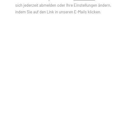
Dear Journalists, Art Critics and Curators.
sich jederzeit abmelden oder Ihre Einstellungen ändern,
indem Sie auf den Link in unseren E-Mails klicken.
Dear Art Lovers.
PULPO GALLERY is beyond excited to be hosting Gao
Hang's second solo show with the gallery. The exhibition
Gao
Hang - You See? You Are Also Simulated.
will be on view at
our Murnau space from May 18th to Aug 31st 2024.
In "You See? You are also simulated.," the artist's oeuvre
serves as a navigational chart through the intricate layers of
reality and simulation, exploring the porous boundaries
between digital experiences and the tangible world. Born in
1991 in Baoding, China, and now residing in Houston, USA, Gao