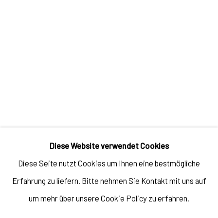
KÜNSTLER*IN
GAO HANG
Impressum // Pulpo Gallery Gmbh // Geschäftsführer: Katherina
Diese Website verwendet Cookies
Zeifang, Nico Zeifang // Obermarkt 51, 82418 Murnau am Staffelsee,
Diese Seite nutzt Cookies um Ihnen eine bestmögliche
Germany //
info@pulpogallery.com
// USt-ID: DE335292669 //
Erfahrung zu liefern. Bitte nehmen Sie Kontakt mit uns auf
Handelsregister: Amtsgericht München, Abt. B, Nr. 260209
um mehr über unsere Cookie Policy zu erfahren.