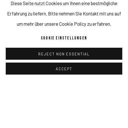
Diese Seite nutzt Cookies um Ihnen eine bestmögliche
Erfahrung zu liefern. Bitte nehmen Sie Kontakt mit uns auf
Impressum // Pulpo Gallery Gmbh // Geschäftsführer: Katherina
um mehr über unsere Cookie Policy zu erfahren.
Zeifang, Nico Zeifang // Obermarkt 51, 82418 Murnau am
COOKIE EINSTELLUNGEN
Staffelsee, Germany //
info@pulpogallery.com
// USt-ID:
DE335292669 // Handelsregister: Amtsgericht München, Abt. B,
REJECT NON ESSENTIAL
Nr. 260209
ACCEPT
DATENSCHUTZ
AGB
COOKIE EINSTELLUNGEN
COPYRIGHT 2026 ©PULPO GALLERY
SEITE VON ARTLOGIC