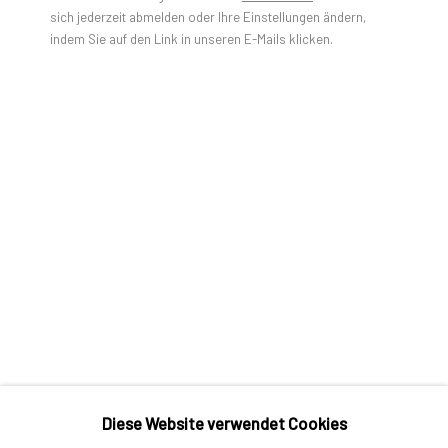
sich jederzeit abmelden oder Ihre Einstellungen ändern,
indem Sie auf den Link in unseren E-Mails klicken.
KÜNSTLER*INNEN
AGNES GROCHULSKA
GAO HANG
RHIANNON INMAN-SIMPSON
RICHARD ROTH
THINKING OUT LOUD
Diese Website verwendet Cookies
TRACEY SNELLING
ÜBERSICHT
WERKE
AUSSTELLUNGSANSICHTEN