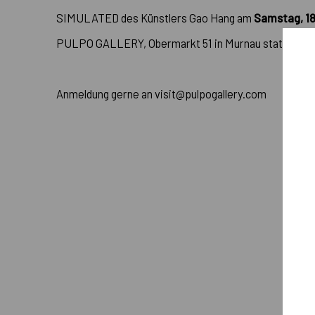
SIMULATED des Künstlers Gao Hang am
Samstag, 18.
PULPO GALLERY, Obermarkt 51 in Murnau statt.
Anmeldung gerne an visit@pulpogallery.com