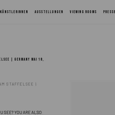
KÜNSTLERINNEN
AUSSTELLUNGEN
VIEWING ROOMS
PRESS
FELSEE | GERMANY
MAI 18,
AM STAFFELSEE |
Open a larger version of 
g YOU SEE? YOU ARE ALSO