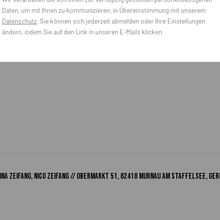
Daten, um mit Ihnen zu kommunizieren, in Übereinstimmung mit unserem
Datenschutz
. Sie können sich jederzeit abmelden oder Ihre Einstellungen
ändern, indem Sie auf den Link in unseren E-Mails klicken.
na Zeifang, Nico Zeifang // Obermarkt 51, 82418 Murnau am Staffelsee, Ger