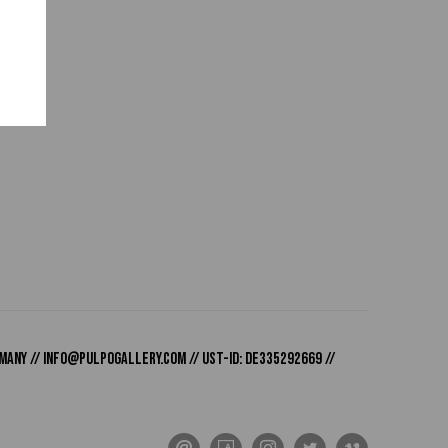
many //
info@pulpogallery.com
// USt-ID: DE335292669 //