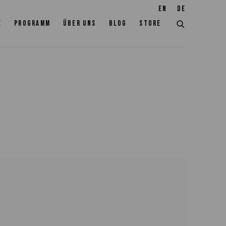
EN
DE
E
PROGRAMM
ÜBER UNS
BLOG
STORE
the following image in a popup: