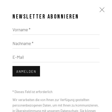
NEWSLETTER ABONNIEREN
Vorname *
Nachname *
E-Mail
ANMELDEN
* Dieses Feld ist erforderlich
Wir verarbeiten die von Ihnen zur Verfügung gestellten
personenbezogenen Daten, um mit Ihnen zu kommunizieren,
in Übereinstimmung mit unserem
Datenschutz
. Sie können