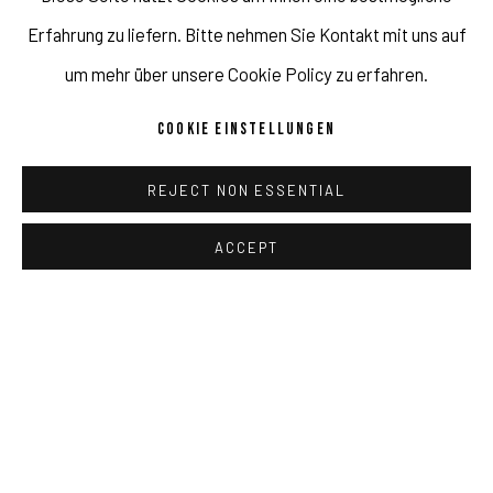
Erfahrung zu liefern. Bitte nehmen Sie Kontakt mit uns auf
um mehr über unsere Cookie Policy zu erfahren.
COOKIE EINSTELLUNGEN
JAVIER MARTIN: LIGHTS APPROPRIATION
REJECT NON ESSENTIAL
JAN 15 - FEB 26, 2022
ACCEPT
MURNAU
Behind the glow of spectacular neon stripes, tempting
models are depicted. They have been taken out of their
perfectly staged world of advertising. Their seductive
glances hide behind vibrant lights and a direct eye contact
with the viewers is impossible. The eyes, understood as the