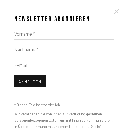
NEWSLETTER ABONNIEREN
Vorname *
Nachname *
E-Mail
ANMELDEN
* Dieses Feld ist erforderlich
Wir verarbeiten die von Ihnen zur Verfügung gestellten
personenbezogenen Daten, um mit Ihnen zu kommunizieren,
in Übereinstimmung mit unserem
Datenschutz
. Sie können