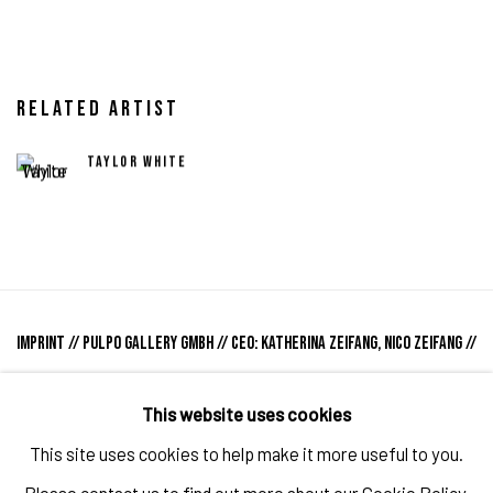
RELATED ARTIST
TAYLOR WHITE
IMPRINT // Pulpo Gallery Gmbh // CEO: Katherina Zeifang, Nico Zeifang //
Obermarkt 51, 82418 Murnau am Staffelsee, Germany
This website uses cookies
//
info@pulpogallery.com
// USt-ID: DE335292669 // Trade register:
This site uses cookies to help make it more useful to you.
Amtsgericht München, Abt. B, Nr. 260209