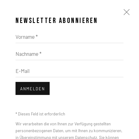
NEWSLETTER ABONNIEREN
Vorname *
Nachname *
E-Mail
ANMELDEN
* Dieses Feld ist erforderlich
Wir verarbeiten die von Ihnen zur Verfügung gestellten
personenbezogenen Daten, um mit Ihnen zu kommunizieren,
in Übereinstimmung mit unserem
Datenschutz
. Sie können