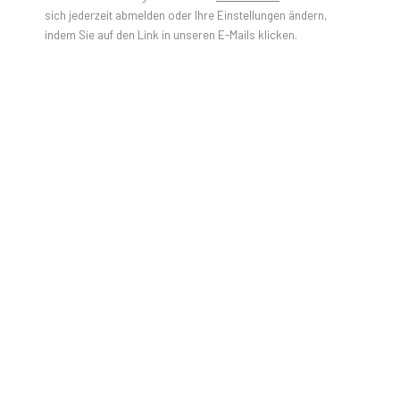
sich jederzeit abmelden oder Ihre Einstellungen ändern,
indem Sie auf den Link in unseren E-Mails klicken.
GROUP EXHIBITION "REROUTING"⁠
NOW OPEN AT CONTEMPORARY
CALGARY