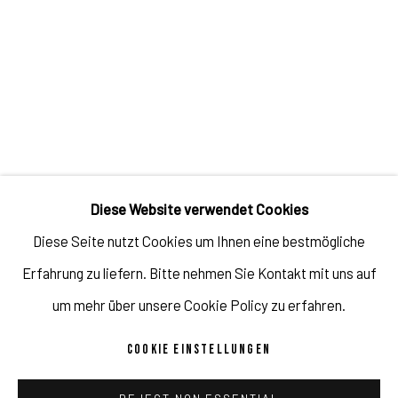
Calgary, March 3rd, 2022
Rerouting
is an exhibition with artworks of
12 artists from
around the world. They create based on new modes of
artistic practice, collaboration, and pandemic responses.
Diese Website verwendet Cookies
Rerouting
presents sculpture, performance, and social
Diese Seite nutzt Cookies um Ihnen eine bestmögliche
practice and
showcases alternative approaches that the
Erfahrung zu liefern. Bitte nehmen Sie Kontakt mit uns auf
artists make during periods of containment and isolation.
um mehr über unsere Cookie Policy zu erfahren.
Artists:
Laura Anzola & Matthew Waddell, Orsolya Gal,
COOKIE EINSTELLUNGEN
stephanie mei huang, Vishal Kumaraswamy, Yotam Peled,