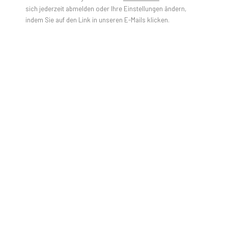
sich jederzeit abmelden oder Ihre Einstellungen ändern,
indem Sie auf den Link in unseren E-Mails klicken.
PULPO GALLERY has the great pleasure in inviting you to
the opening of
NYC | MUC | BER : Destination Murnau
with
works by Marco Stanke (Munich) and Michael Ullrich (Berlin)
alongside selected paintings of NY-based artist Judy Rifka,
curated by Sara Dahme.