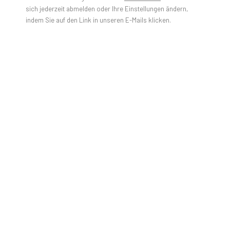
sich jederzeit abmelden oder Ihre Einstellungen ändern,
indem Sie auf den Link in unseren E-Mails klicken.
Deine Gelegenheit für eine kurze Auszeit. Als Treffpunkt
zum Austausch und zur Inspiration. Ein großer Tisch und gute
Gesellschaft. Etws für den Geist, für's Herz. Mit Augen,
Ohren und Händen. Für den Gaumen und für die Seele. Für
Dich.
Salon TAMTAM | AUTUMN LEAVES