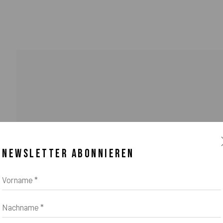
NEWSLETTER ABONNIEREN
na Zeifang, Nico Zeifang // Obermarkt 51, 82418 Murnau am Staffelsee, Ger
Vorname *
Nachname *