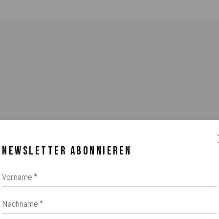
NEWSLETTER ABONNIEREN
na Zeifang, Nico Zeifang // Obermarkt 51, 82418 Murnau am Staffelsee, Ger
Vorname *
Nachname *