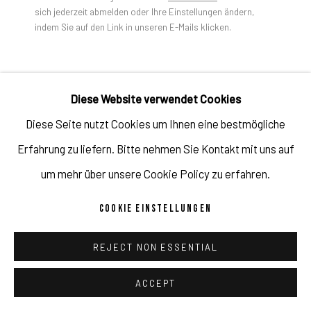
sich jederzeit abmelden oder Ihre Einstellungen ändern,
indem Sie auf den Link in unseren E-Mails klicken.
DATENSCHUTZ
AGB
COOKIE EINSTELLUNGEN
FELICIDAD MORENO
COPYRIGHT 2026 ©PULPO GALLERY
SEITE VON ARTLOGIC
Diese Website verwendet Cookies
UNTITLED (B26/21)
,
2021
Diese Seite nutzt Cookies um Ihnen eine bestmögliche
Acrylic, spray, synthetic lacquer on canvas.
Erfahrung zu liefern. Bitte nehmen Sie Kontakt mit uns auf
78 3/4 x 98 3/8 in
um mehr über unsere Cookie Policy zu erfahren.
200 x 250 cm
COOKIE EINSTELLUNGEN
Copyright: Künstler / Fotocredit: Thomas Dashuber
REJECT NON ESSENTIAL
ANFRAGEN
ACCEPT
WEITERE ABBILDUNGEN