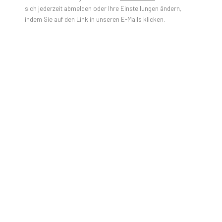
sich jederzeit abmelden oder Ihre Einstellungen ändern,
elements which represent the natural light:
indem Sie auf den Link in unseren E-Mails klicken.
- the Maya Symbol of the sun
- a surrealistic door that opens the view into a blue sky
- the typical model, blinded by a glueing yellow brushstroke.
Javier Martin uses a wide variety of technics and combines
collage and painting.
What at first sight may appear as a natural wave turn out to
be an everyday material from street advertising. Javier
works here with paper posters, collected in Europe during
rainy nights, dried and carefully selected to bring up another
dimension.