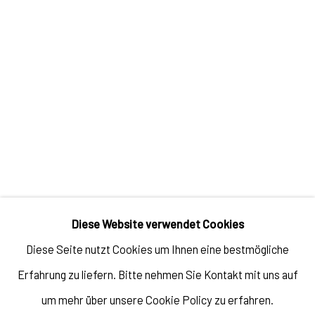
Riding Through History
Jan 13, 2024
TAGS
TAROGRAMMA
Impressum // Pulpo Gallery Gmbh // Geschäftsführer: Katherina
Diese Website verwendet Cookies
Zeifang, Nico Zeifang // Obermarkt 51, 82418 Murnau am Staffelsee,
Diese Seite nutzt Cookies um Ihnen eine bestmögliche
Germany //
info@pulpogallery.com
// USt-ID: DE335292669 //
Erfahrung zu liefern. Bitte nehmen Sie Kontakt mit uns auf
Handelsregister: Amtsgericht München, Abt. B, Nr. 260209
um mehr über unsere Cookie Policy zu erfahren.