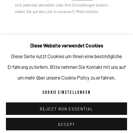
KUNSTWERKE
sich jederzeit abmelden oder Ihre Einstellungen ändern,
indem Sie auf den Link in unseren E-Mails klicken.
Impressum // Pulpo Gallery Gmbh // Geschäftsführer: Katherina
Zeifang, Nico Zeifang // Obermarkt 51, 82418 Murnau am
Staffelsee, Germany //
info@pulpogallery.com
// USt-ID:
Diese Website verwendet Cookies
DE335292669 // Handelsregister: Amtsgericht München, Abt. B,
JORGE GALINDO
Diese Seite nutzt Cookies um Ihnen eine bestmögliche
Nr. 260209
Erfahrung zu liefern. Bitte nehmen Sie Kontakt mit uns auf
BRAOJOS
,
2020
um mehr über unsere Cookie Policy zu erfahren.
Oil on canvas
COOKIE EINSTELLUNGEN
94 1/2 x 78 3/4 x 2 in
DATENSCHUTZ
AGB
COOKIE EINSTELLUNGEN
240 x 200 x 5 cm
REJECT NON ESSENTIAL
COPYRIGHT 2026 ©PULPO GALLERY
SEITE VON ARTLOGIC
Copyright Jorge Galindo
ACCEPT