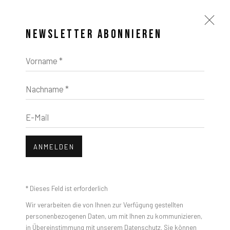
NEWSLETTER ABONNIEREN
Vorname *
Nachname *
KUNSTWERKE
E-Mail
ANMELDEN
Open a larger version of the foll
* Dieses Feld ist erforderlich
Wir verarbeiten die von Ihnen zur Verfügung gestellten
personenbezogenen Daten, um mit Ihnen zu kommunizieren,
in Übereinstimmung mit unserem
Datenschutz
. Sie können