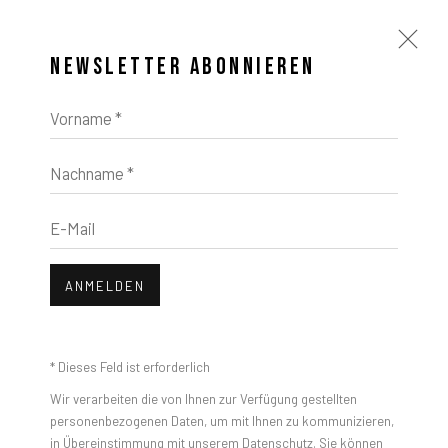
NEWSLETTER ABONNIEREN
Vorname *
Nachname *
KUNSTWERKE
E-Mail
ANMELDEN
Open a larger version of the foll
* Dieses Feld ist erforderlich
Wir verarbeiten die von Ihnen zur Verfügung gestellten
personenbezogenen Daten, um mit Ihnen zu kommunizieren,
in Übereinstimmung mit unserem
Datenschutz
. Sie können