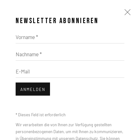
NEWSLETTER ABONNIEREN
Vorname *
Nachname *
KUNSTWERKE
E-Mail
Open a larger version of the foll
ANMELDEN
Patrick Tresset, Human Study #1 3RNP
* Dieses Feld ist erforderlich
Wir verarbeiten die von Ihnen zur Verfügung gestellten
personenbezogenen Daten, um mit Ihnen zu kommunizieren,
in Übereinstimmung mit unserem
Datenschutz
. Sie können