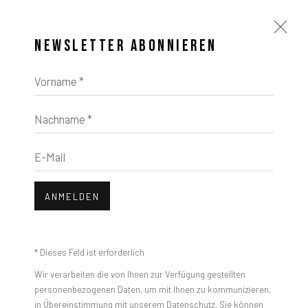
NEWSLETTER ABONNIEREN
Vorname *
Nachname *
KUNSTWERKE
Open a larger version of the foll
E-Mail
ANMELDEN
* Dieses Feld ist erforderlich
Wir verarbeiten die von Ihnen zur Verfügung gestellten
JAVIER MARTIN
personenbezogenen Daten, um mit Ihnen zu kommunizieren,
in Übereinstimmung mit unserem
Datenschutz
. Sie können