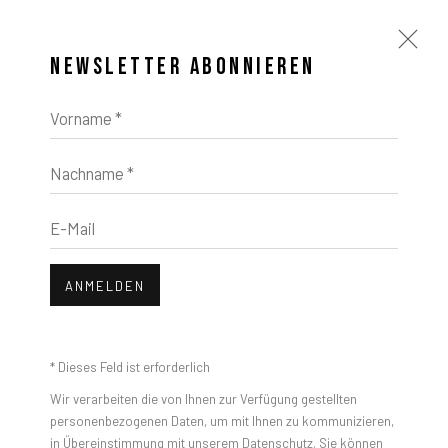
NEWSLETTER ABONNIEREN
Vorname *
Nachname *
KUNSTWERKE
Open a larger version of the foll
E-Mail
ANMELDEN
* Dieses Feld ist erforderlich
Wir verarbeiten die von Ihnen zur Verfügung gestellten
JOCHEN CERNY
personenbezogenen Daten, um mit Ihnen zu kommunizieren,
in Übereinstimmung mit unserem
Datenschutz
. Sie können