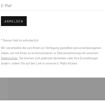
E-Mail
Open
ANMELDEN
* Dieses Feld ist erforderlich
Wir verarbeiten die von Ihnen zur Verfügung gestellten personenbezogenen
Daten, um mit Ihnen zu kommunizieren, in Übereinstimmung mit unserem
na Zeifang, Nico Zeifang // Obermarkt 51, 82418 Murnau am Staffelsee, Ger
Datenschutz
. Sie können sich jederzeit abmelden oder Ihre Einstellungen
ändern, indem Sie auf den Link in unseren E-Mails klicken.