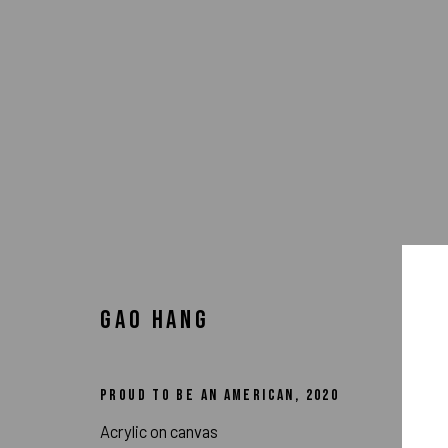
GAO HANG
PROUD TO BE AN AMERICAN
,
2020
KUNSTWERKE
Acrylic on canvas