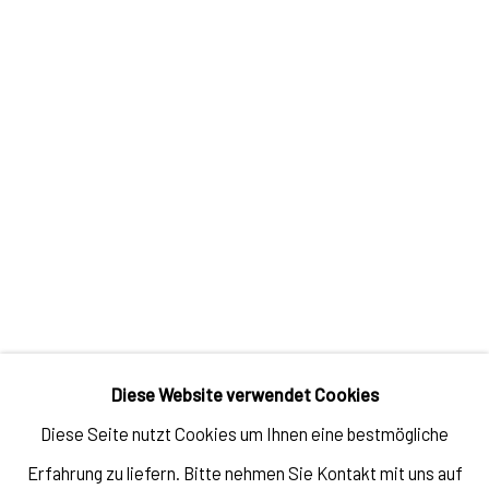
stephanie mei huang, green requiem for my self iii, 2022
TEILEN
Als chinesisch-
Diese Website verwendet Cookies
amerikanische Künstlerin
Diese Seite nutzt Cookies um Ihnen eine bestmögliche
führe ich einen Dialog mit
Erfahrung zu liefern. Bitte nehmen Sie Kontakt mit uns auf