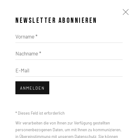
NEWSLETTER ABONNIEREN
Vorname *
Nachname *
E-Mail
ANMELDEN
* Dieses Feld ist erforderlich
Wir verarbeiten die von Ihnen zur Verfügung gestellten
personenbezogenen Daten, um mit Ihnen zu kommunizieren,
in Übereinstimmung mit unserem
Datenschutz
. Sie können