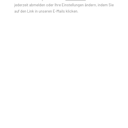
jederzeit abmelden oder Ihre Einstellungen ändern, indem Sie
auf den Link in unseren E-Mails klicken.
PULPO GALLERY is beyond excited to be hosting Gao
Hang's second solo show with the gallery. "Gao Hang - You
See? You Are Also Simulated." will be on view at our Murnau
space from May 18th to Aug 31st 2024.In "You See? You are