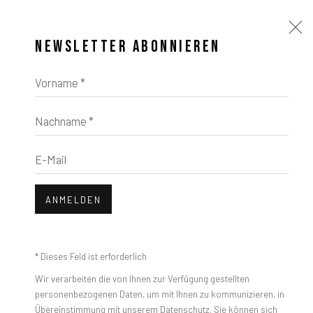
NEWSLETTER ABONNIEREN
Vorname *
GAO HANG: YOU SEE? YOU ARE ALSO
SIMULATED.
Nachname *
MAI 18 - AUG 31, 2024
E-Mail
ANMELDEN
* Dieses Feld ist erforderlich
Wir verarbeiten die von Ihnen zur Verfügung gestellten
personenbezogenen Daten, um mit Ihnen zu kommunizieren, in
Übereinstimmung mit unserem
Datenschutz
. Sie können sich