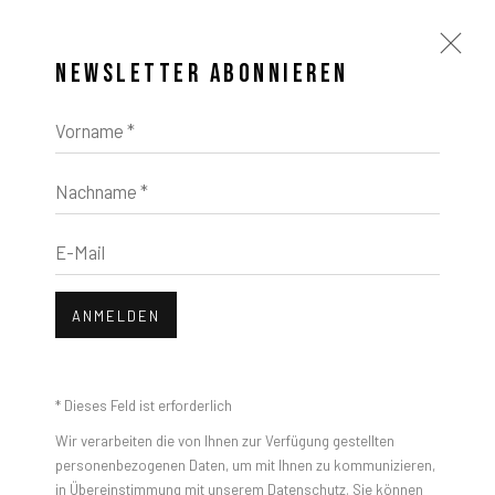
NEWSLETTER ABONNIEREN
Vorname *
Nachname *
KUNSTWERKE
E-Mail
ANMELDEN
* Dieses Feld ist erforderlich
Open a larger version of the foll
Wir verarbeiten die von Ihnen zur Verfügung gestellten
personenbezogenen Daten, um mit Ihnen zu kommunizieren,
in Übereinstimmung mit unserem
Datenschutz
. Sie können